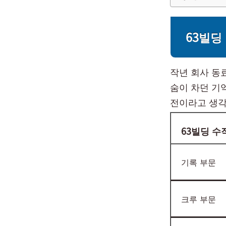
63빌딩
작년 회사 동
숨이 차던 기
전이라고 생각
63빌딩 수
기록 부문
크루 부문