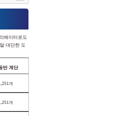
 엘리베이터로도
정말 대단한 도
등반 계단
1,251개
1,251개