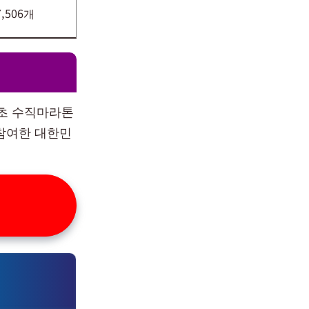
7,506개
최초 수직마라톤
 참여한 대한민