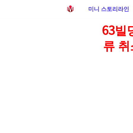
미니 스토리라인
콘
63빌
텐
츠
류 취
로
건
너
뛰
기