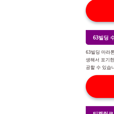
63빌딩 
63빌딩 마라톤 접
생해서 포기한
공할 수 있습
티켓링크