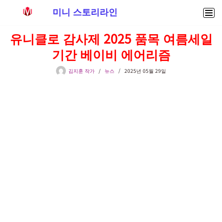
미니 스토리라인
콘
유니클로 감사제 2025 품목 여름세일
텐
기간 베이비 에어리즘
츠
로
김지훈 작가
뉴스
2025년 05월 29일
건
너
뛰
기