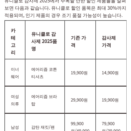
유니클로 감사제 2025에서 주목할 만한 할인 제품들을 살펴
보면 다음과 같습니다. 유니클로 할인 품목은 최대 30%까지
적용되며, 인기 제품의 경우 조기 품절 가능성이 높습니다.
카
유니클로 감
테
기존 가
감사제
사제 2025품
고
격
가격
명
리
이너
에어리즘 코튼
19,900원
14,900원
웨어
티셔츠
여성
에어리즘 브라
29,900원
19,900원
의류
탑
99,900
79,900
남성
감탄 재킷/팬
원/49,900
원/39,900