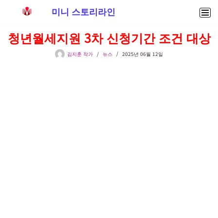
미니 스토리라인
콘
청년월세지원 3차 신청기간 조건 대상
텐
츠
김지훈 작가
뉴스
2025년 06월 12일
로
건
너
뛰
기