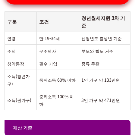
청년월세지원 3차 기
구분
조건
준
연령
만 19-34세
신청년도 출생년 기준
주택
무주택자
부모와 별도 거주
청약통장
필수 가입
종류 무관
소득(청년가
중위소득 60% 이하
1인 가구 약 133만원
구)
중위소득 100% 이
소득(원가구)
3인 가구 약 471만원
하
재산 기준