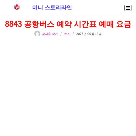
미니 스토리라인
콘
8843 공항버스 예약 시간표 예매 요금
텐
츠
김지훈 작가
뉴스
2025년 06월 13일
로
건
너
뛰
기