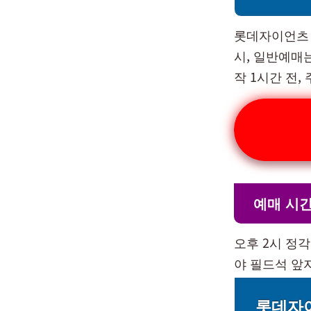
롯데자이언츠 
시, 일반예매는
작 1시간 전,
예매 시
오후 2시 정
야 필드석 앞
롯데자이