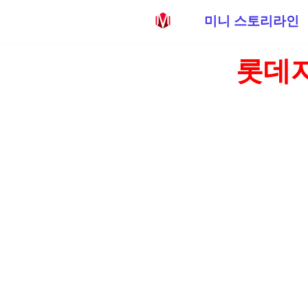
미니 스토리라인
콘
롯데자
텐
츠
로
건
너
뛰
기