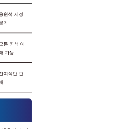
응원석 지정
불가
모든 좌석 예
매 가능
잔여석만 판
매