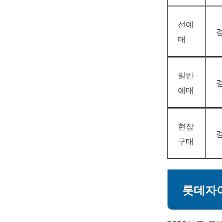
선예
경
매
일반
경
예매
현장
경
구매
롯데자이