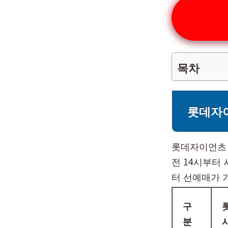
목차
롯데자
롯데자이언츠
전 14시부터
터 선예매가 
구
분