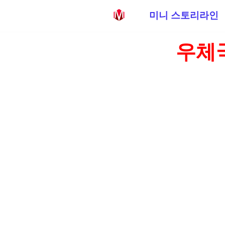
미니 스토리라인
콘
우체
텐
츠
로
건
너
뛰
기