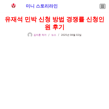
미니 스토리라인
콘
유재석 민박 신청 방법 경쟁률 신청인
텐
원 후기
츠
로
김지훈 작가
뉴스
2025년 08월 02일
건
너
뛰
기