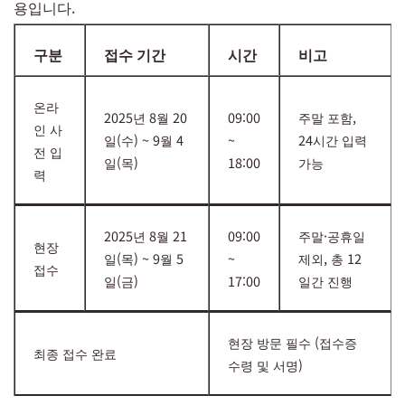
용입니다.
구분
접수 기간
시간
비고
온라
2025년 8월 20
09:00
주말 포함,
인 사
일(수) ~ 9월 4
~
24시간 입력
전 입
일(목)
18:00
가능
력
2025년 8월 21
09:00
주말·공휴일
현장
일(목) ~ 9월 5
~
제외, 총 12
접수
일(금)
17:00
일간 진행
현장 방문 필수 (접수증
최종 접수 완료
수령 및 서명)