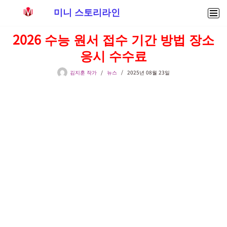
미니 스토리라인
콘
2026 수능 원서 접수 기간 방법 장소
텐
응시 수수료
츠
로
김지훈 작가
뉴스
2025년 08월 23일
건
너
뛰
기