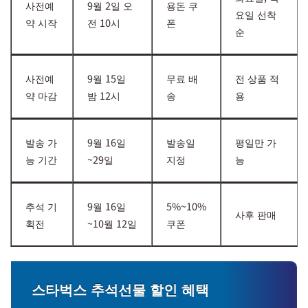
사전예
9월 2일 오
용돈 쿠
요일 선착
약 시작
전 10시
폰
순
사전예
9월 15일
무료 배
전 상품 적
약 마감
밤 12시
송
용
발송 가
9월 16일
발송일
평일만 가
능 기간
~29일
지정
능
추석 기
9월 16일
5%~10%
사후 판매
획전
~10월 12일
쿠폰
스타벅스 추석선물 할인 혜택