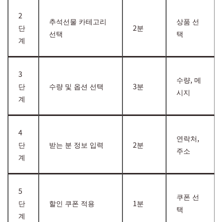
2
추석선물 카테고리
상품 선
단
2분
선택
택
계
3
수량, 메
단
수량 및 옵션 선택
3분
시지
계
4
연락처,
단
받는 분 정보 입력
2분
주소
계
5
쿠폰 선
단
할인 쿠폰 적용
1분
택
계