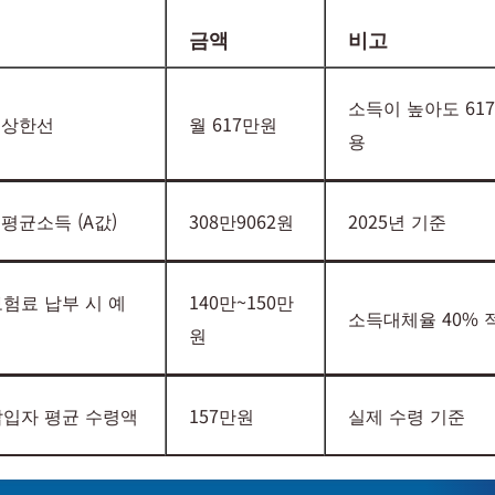
금액
비고
소득이 높아도 61
 상한선
월 617만원
용
평균소득 (A값)
308만9062원
2025년 기준
보험료 납부 시 예
140만~150만
소득대체율 40% 
원
납입자 평균 수령액
157만원
실제 수령 기준