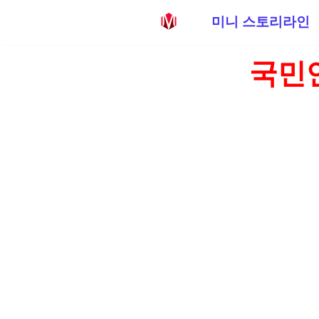
미니 스토리라인
콘
국민연
텐
츠
로
건
너
뛰
기