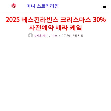
미니 스토리라인
콘
2025 베스킨라빈스 크리스마스 30%
텐
사전예약 배라 케잌
츠
로
김지훈 작가
뉴스
2025년 11월 21일
건
너
뛰
기