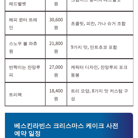
레드벨벳
원
해피 윈터 트레
30,600
초콜릿, 피칸, 가나 슈거 조합
인
원
스노우 볼 와츄
21,800
9가지 맛, 민트초코 포함
원
원
반짝이는 잔망루
27,000
캐릭터 디자인, 잔망루피 포크
피
원
동봉
18,400
트리 모양, 8가지 맛 커스텀 구
트리팩
원
성
베스킨라빈스 크리스마스 케이크 사전
예약 일정