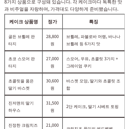
8가지 상품으로 구성돼 있습니다. 각 케이크마다 독특한 맛
과 비주얼을 자랑하며, 가격대도 다양하게 준비됐습니다.
케이크 상품명
정가
특징
골든 브륄레 판
28,800
브륄레, 파블로바 머랭, 바나나
타지
원
브륄레 등 6가지 맛
초코 스모어 판
27,000
스모어, 우유, 초콜릿 3가지 +
타지
원
그레이엄 쿠키
초콜릿을 품은
30,600
바스켓 모양, 딸기와 초콜릿 조
딸기 바스켓
원
합
진저맨의 딸기
31,500
2단 케이크, 딸기 샤베트 토핑
하우스
원
진정한 크림치즈
21,000
크림치즈 풍미의 레드벨벳