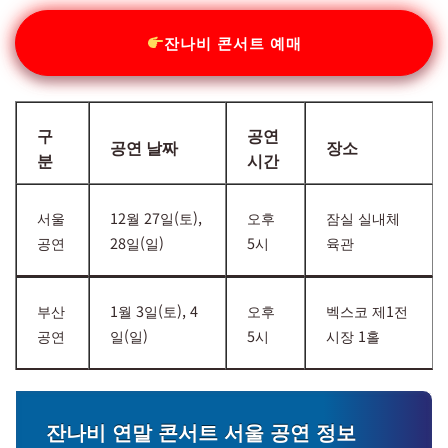
잔나비 콘서트 예매
구
공연
공연 날짜
장소
분
시간
서울
12월 27일(토),
오후
잠실 실내체
공연
28일(일)
5시
육관
부산
1월 3일(토), 4
오후
벡스코 제1전
공연
일(일)
5시
시장 1홀
잔나비 연말 콘서트 서울 공연 정보