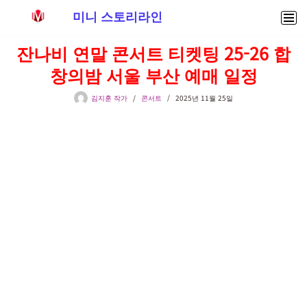
미니 스토리라인
콘
잔나비 연말 콘서트 티켓팅 25-26 합
텐
창의밤 서울 부산 예매 일정
츠
로
김지훈 작가
콘서트
2025년 11월 25일
건
너
뛰
기