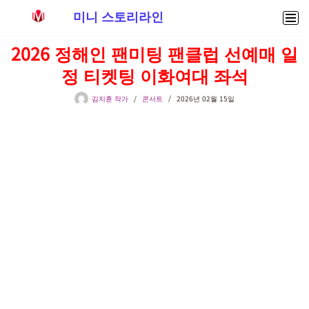
미니 스토리라인
콘
2026 정해인 팬미팅 팬클럽 선예매 일
텐
정 티켓팅 이화여대 좌석
츠
로
김지훈 작가
콘서트
2026년 02월 15일
건
너
뛰
기