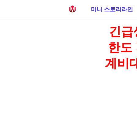
미니 스토리라인
콘
긴급
텐
츠
한도 
로
건
계비대
너
뛰
기