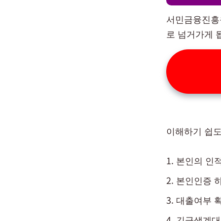
서민금융진흥원
로 넘거가게 
이해하기 쉽도
본인의 인
본인인증 
대출여부 
긴급생계대