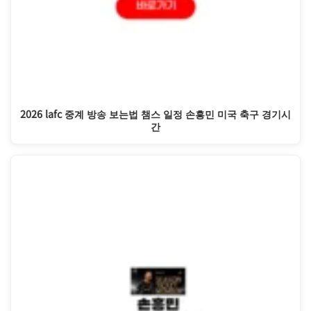
2026 lafc 중계 방송 보는법 챔스 일정 손흥민 미국 축구 경기시
간