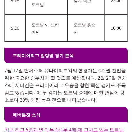
5.18
빌라 파크
23:00
토트넘
토트넘 vs 브라
토트넘 홋스
5.26
00:00
이턴
퍼
프리미어리그 일정별 경기 분석
2월 17일 맨체스터 유나이티드와의 홈경기는 4위권 진입을
위한 중요한 승부처가 될 것으로 예상됩니다. 2월 27일 맨체
스터 시티전은 프리미어리그 우승을 향한 핵심 경기로 주목
받고 있습니다. 이 두 경기는 토트넘 중계에 대한 관심이 평
소보다 30% 가량 높은 것으로 나타났습니다.
에버튼전 소식
최근 리그 5경기 연속 무승(1무 4패)에 그치고 있는 토트넘