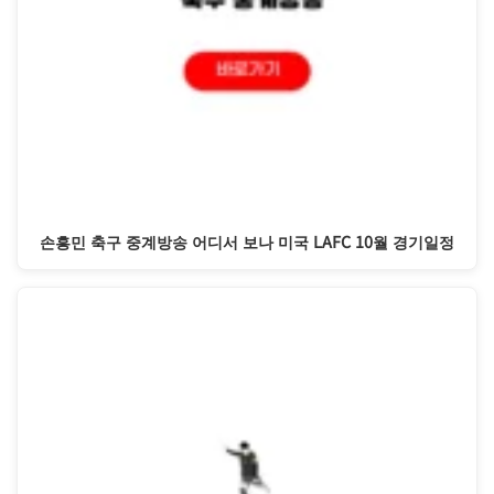
손흥민 축구 중계방송 어디서 보나 미국 LAFC 10월 경기일정