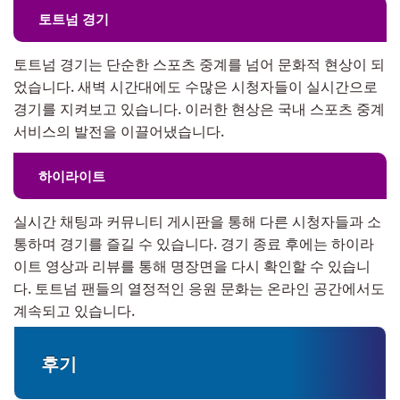
토트넘 경기
토트넘 경기는 단순한 스포츠 중계를 넘어 문화적 현상이 되
었습니다. 새벽 시간대에도 수많은 시청자들이 실시간으로
경기를 지켜보고 있습니다. 이러한 현상은 국내 스포츠 중계
서비스의 발전을 이끌어냈습니다.
하이라이트
실시간 채팅과 커뮤니티 게시판을 통해 다른 시청자들과 소
통하며 경기를 즐길 수 있습니다. 경기 종료 후에는 하이라
이트 영상과 리뷰를 통해 명장면을 다시 확인할 수 있습니
다. 토트넘 팬들의 열정적인 응원 문화는 온라인 공간에서도
계속되고 있습니다.
후기