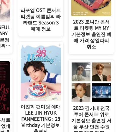
라포엠 OST 콘서트
티켓팅 여름밤의 라
2023 토니안 콘서
라랜드 Season 3
RFUL
트 티켓팅 MY MY
예매 정보
ARY
기본정보 출연진 예
 기본정
매 가격 생일파티
혜원…
취소
이진혁 팬미팅 예매
2023 김기태 전국
LEE JIN HYUK
투어 콘서트 위로
FANMEETING : 28
콘서트
기본정보 출연진 서
Virthday 기본정보
 없네
울 부산 인천 수원
출연진