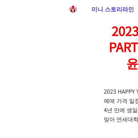
미니 스토리라인
콘
202
텐
츠
PAR
로
건
윤
너
뛰
기
2023 HAPP
예매 가격 일
4년 만에 생일
맞아 연세대학