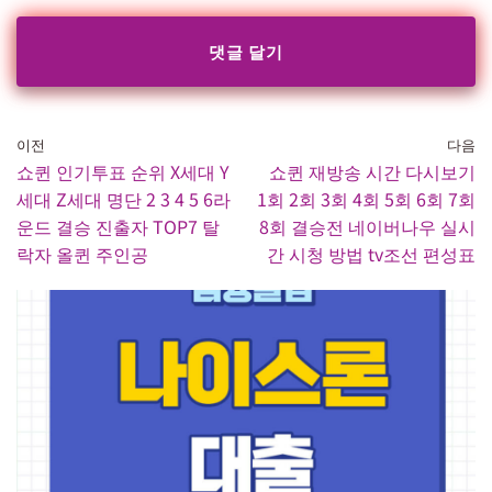
이전
다음
쇼퀸 인기투표 순위 X세대 Y
쇼퀸 재방송 시간 다시보기
세대 Z세대 명단 2 3 4 5 6라
1회 2회 3회 4회 5회 6회 7회
운드 결승 진출자 TOP7 탈
8회 결승전 네이버나우 실시
락자 올퀸 주인공
간 시청 방법 tv조선 편성표