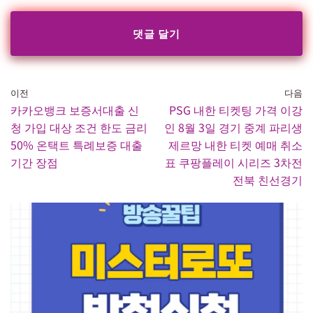
이전
다음
카카오뱅크 보증서대출 신
PSG 내한 티켓팅 가격 이강
청 가입 대상 조건 한도 금리
인 8월 3일 경기 중계 파리생
50% 온택트 특례보증 대출
제르망 내한 티켓 예매 취소
기간 장점
표 쿠팡플레이 시리즈 3차전
전북 친선경기