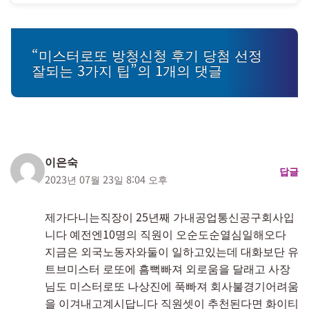
“미스터로또 방청신청 후기 당첨 선정
잘되는 3가지 팁”의 1개의 댓글
이은숙
답글
2023년 07월 23일 8:04 오후
제가다니는직장이 25년째 가내공업통신공구회사입
니다 예전엔10명의 직원이 오순도순열심일해오다
지금은 외국노동자와둘이 일하고있는데 대화보단 유
트브미스터 로또에 흠뻑빠져 외로움을 달래고 사장
님도 미스터로또 나상진에 푹빠져 회사불경기어려움
을 이겨내고계시답니다 직원셋이 추천된다면 화이티