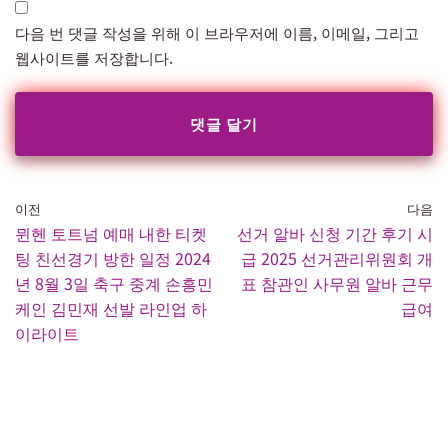
다음 번 댓글 작성을 위해 이 브라우저에 이름, 이메일, 그리고
웹사이트를 저장합니다.
이전
다음
뮌헨 토트넘 예매 내한 티켓
선거 알바 신청 기간 후기 시
팅 친선경기 방한 일정 2024
급 2025 선거관리위원회 개
년 8월 3일 축구 중계 손흥민
표 참관인 사무원 알바 근무
케인 김민재 선발 라인업 하
급여
이라이트