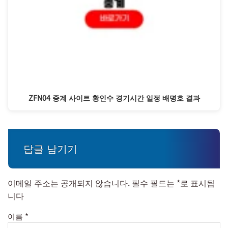
ZFN04 중계 사이트 황인수 경기시간 일정 배명호 결과
답글 남기기
이메일 주소는 공개되지 않습니다.
필수 필드는
*
로 표시됩
니다
이름
*