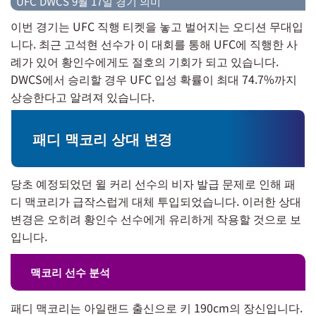
UFC DWCS 9월 17일 경기 의미
이번 경기는 UFC 직행 티켓을 놓고 벌어지는 오디션 무대입
니다. 최근 고석현 선수가 이 대회를 통해 UFC에 직행한 사
례가 있어 황인수에게도 절호의 기회가 되고 있습니다.
DWCS에서 승리할 경우 UFC 입성 확률이 최대 74.7%까지
상승한다고 알려져 있습니다.
패디 맥코리 상대 변경
당초 예정되었던 윌 커리 선수의 비자 발급 문제로 인해 패
디 맥코리가 급작스럽게 대체 투입되었습니다. 이러한 상대
변경은 오히려 황인수 선수에게 유리하게 작용할 것으로 보
입니다.
맥코리 선수 분석
패디 맥코리는 아일랜드 출신으로 키 190cm의 장신입니다.