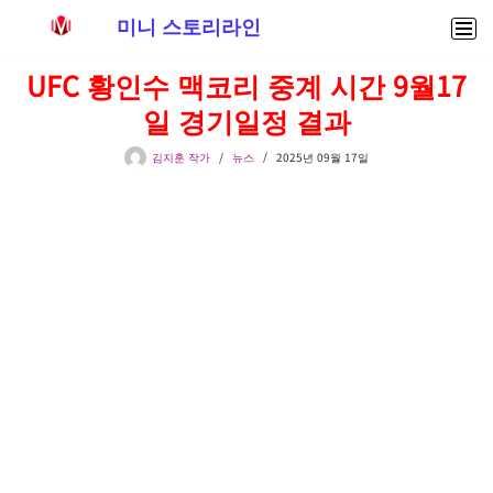
미니 스토리라인
콘
UFC 황인수 맥코리 중계 시간 9월17
텐
일 경기일정 결과
츠
로
김지훈 작가
뉴스
2025년 09월 17일
건
너
뛰
기