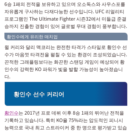
6승 1패의 전적을 보유하고 있으며 오소독스와 사우스포를
자유롭게 구사하는 다재다능한 선수입니다. UFC 리얼리티
프로그램인 The Ultimate Fighter 시즌32에서 미들급 준결
승까지 진출한 경험이 있어 글로벌 무대 경험이 풍부합니다.
황인수에게 유리한 매치업
윌 커리와 달리 맥코리는 완전한 타격가 스타일로 황인수 선
수가 마음껏 타격전을 펼칠 수 있는 환경이 조성되었습니다.
끈적한 그래플링보다는 화끈한 스탠딩 게임이 예상되어 황
인수의 강력한 KO 파워가 빛을 발할 가능성이 높아졌습니
다.
황인수 선수 커리어
황인수
는 2017년 프로 데뷔 이후 8승 1패의 뛰어난 전적을
기록하고 있습니다. 특히 KO율 75%라는 압도적인 피니시
능력으로 국내 최고 스트라이커 중 한 명으로 평가받고 있습