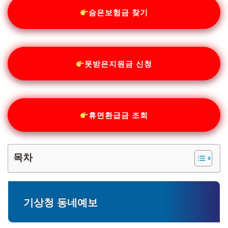
숨은보험금 찾기
못받은지원금 신청
휴면환급금 조회
목차
기상청 동네예보