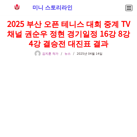
미니 스토리라인
콘
2025 부산 오픈 테니스 대회 중계 TV
텐
채널 권순우 정현 경기일정 16강 8강
츠
로
4강 결승전 대진표 결과
건
너
김지훈 작가
뉴스
2025년 04월 14일
뛰
기