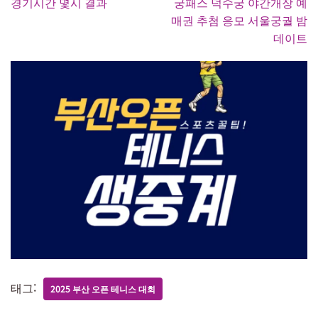
경기시간 몇시 결과
궁패스 덕수궁 야간개장 예
매권 추첨 응모 서울궁궐 밤
데이트
태그:
2025 부산 오픈 테니스 대회