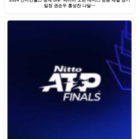
일정 권순우 홍성찬 나달…