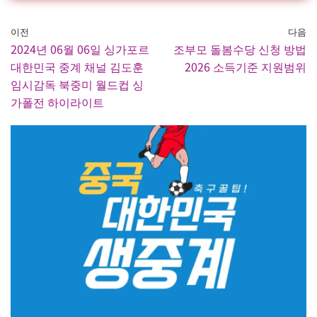
이전
다음
2024년 06월 06일 싱가포르
조부모 돌봄수당 신청 방법
대한민국 중계 채널 김도훈
2026 소득기준 지원범위
임시감독 북중미 월드컵 싱
가폴전 하이라이트