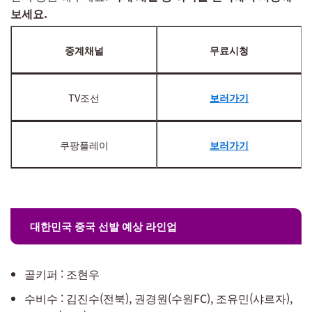
보세요.
중계채널
무료시청
TV조선
보러가기
쿠팡플레이
보러가기
대한민국 중국 선발 예상 라인업
골키퍼 : 조현우
수비수 : 김진수(전북), 권경원(수원FC), 조유민(샤르자),