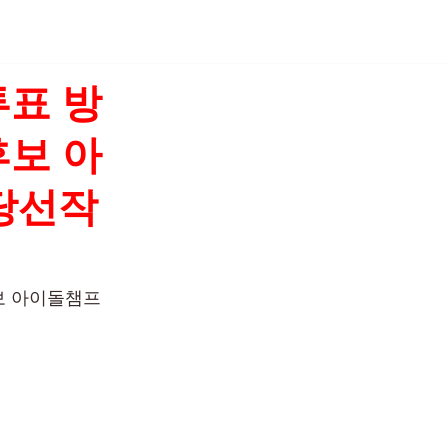
투표 방
후보 아
당선작
후보 아이돌챔프