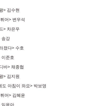
왕> 김수현
 튀어> 변우석
드> 차은우
 송강
라졌다> 수호
 이준호
디바> 채종협
왕> 김지원
도 아침이 와요> 박보영
 튀어> 김혜윤
 임윤아