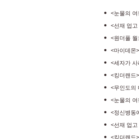
<눈물의 여
<선재 업고
<원더풀 월
<마이데몬>
<세자가 사
<킹더랜드>
<무인도의 
<눈물의 여
<정신병동에
<선재 업고
<킹더랜드>