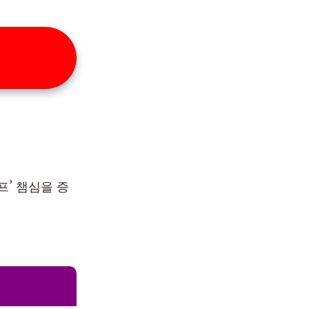
프’ 챔심을 증