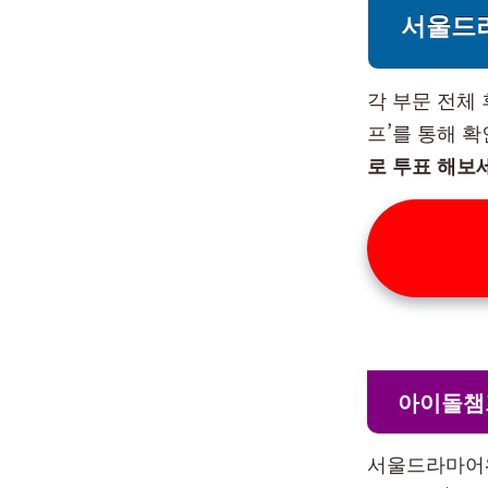
서울드
각 부문 전체
프’를 통해 
로 투표 해보
아이돌챔
서울드라마어워