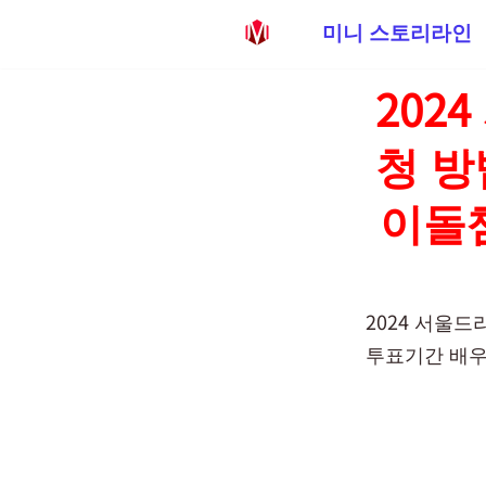
미니 스토리라인
콘
202
텐
츠
청 방
로
건
이돌
너
뛰
기
2024 서울
투표기간 배우