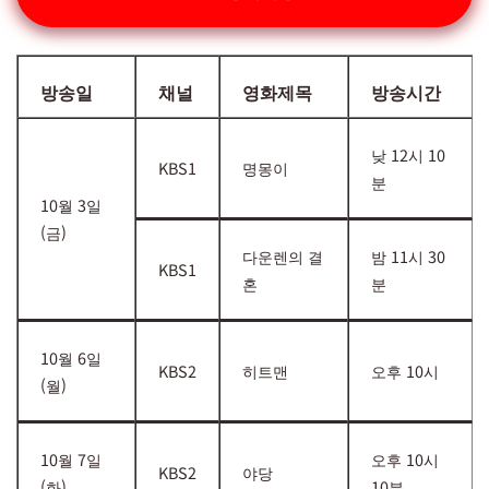
방송일
채널
영화제목
방송시간
낮 12시 10
KBS1
명몽이
분
10월 3일
(금)
다운렌의 결
밤 11시 30
KBS1
혼
분
10월 6일
KBS2
히트맨
오후 10시
(월)
10월 7일
오후 10시
KBS2
야당
(화)
10분