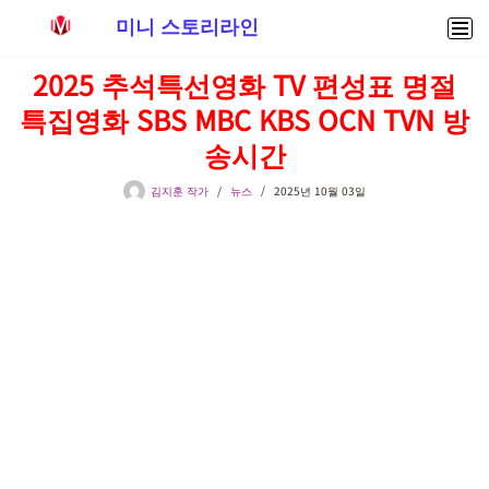
미니 스토리라인
콘
2025 추석특선영화 TV 편성표 명절
텐
특집영화 SBS MBC KBS OCN TVN 방
츠
로
송시간
건
너
김지훈 작가
뉴스
2025년 10월 03일
뛰
기