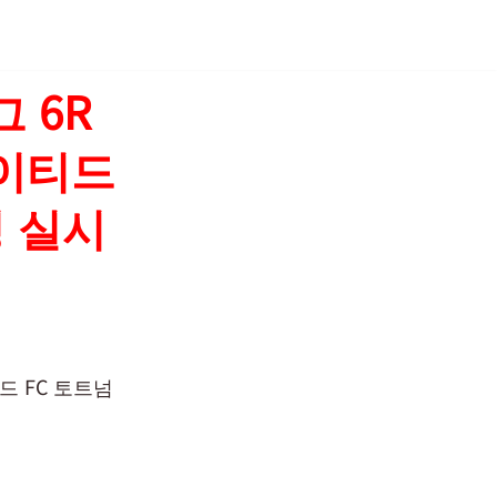
 6R
나이티드
정 실시
드 FC 토트넘