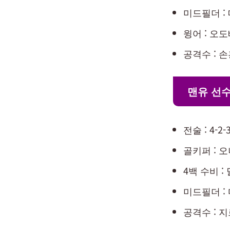
미드필더 :
윙어 : 오
공격수 : 
맨유 선수
전술 : 4-2-3
골키퍼 : 
4백 수비 :
미드필더 :
공격수 : 