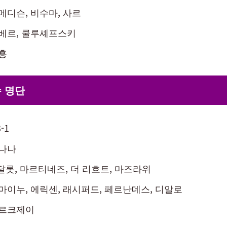
 메디슨, 비수마, 사르
도베르, 쿨루셰프스키
손흥
 명단
-1
오나나
 달롯, 마르티네즈, 더 리흐트, 마즈라위
 마이누, 에릭센, 래시퍼드, 페르난데스, 디알로
지르크제이