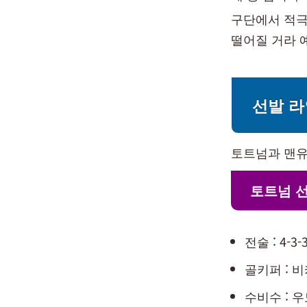
구단에서 적극
떨어질 거라 
선발 
토트넘과 맨유
토트넘 
전술 : 4-3-
골키퍼 : 
수비수 : 