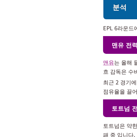
분석
EPL 6라운
맨유 전
맨유
는 올해 
흐 감독은 수
최근 2 경기에
점유율을 끌어
토트넘 
토트넘은 약한
패 중 입니다