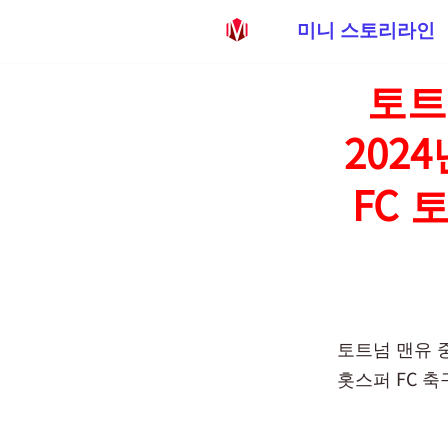
미니 스토리라인
콘
토트
텐
츠
202
로
건
FC 
너
뛰
기
토트넘 맨유 중
홋스퍼 FC 