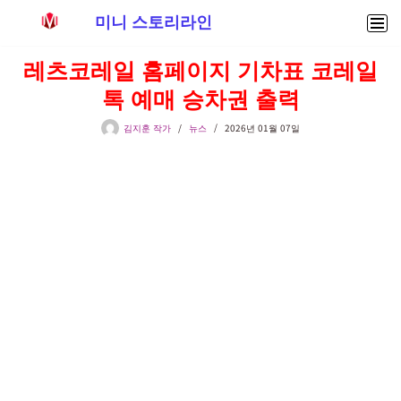
미니 스토리라인
콘
레츠코레일 홈페이지 기차표 코레일
텐
톡 예매 승차권 출력
츠
로
김지훈 작가
뉴스
2026년 01월 07일
건
너
뛰
기