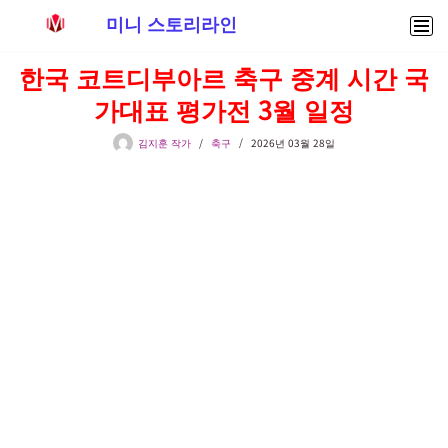
미니 스토리라인
콘
한국 코트디부아르 축구 중계 시간 국
텐
가대표 평가전 3월 일정
츠
로
김지훈 작가
축구
2026년 03월 28일
건
너
뛰
기