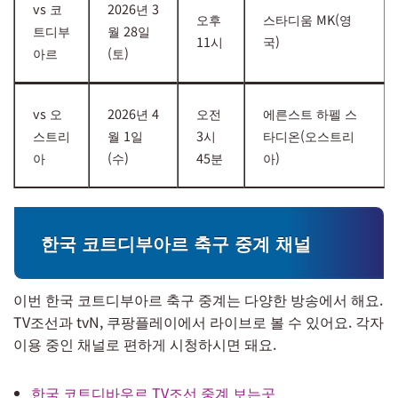
vs 코
2026년 3
오후
스타디움 MK(영
트디부
월 28일
11시
국)
아르
(토)
vs 오
2026년 4
오전
에른스트 하펠 스
스트리
월 1일
3시
타디온(오스트리
아
(수)
45분
아)
한국 코트디부아르 축구 중계 채널
이번 한국 코트디부아르 축구 중계는 다양한 방송에서 해요.
TV조선과 tvN, 쿠팡플레이에서 라이브로 볼 수 있어요. 각자
이용 중인 채널로 편하게 시청하시면 돼요.
한국 코트디바우르 TV조선 중계 보는곳