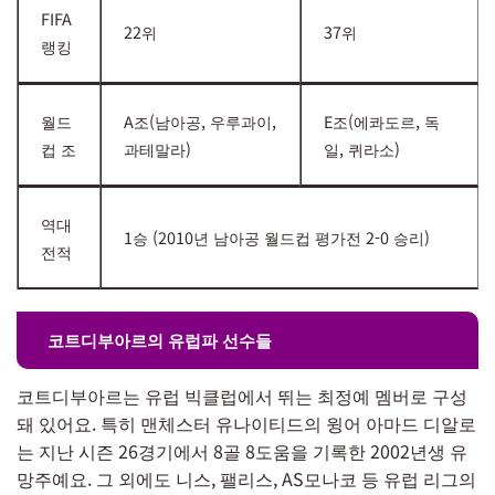
FIFA
22위
37위
랭킹
월드
A조(남아공, 우루과이,
E조(에콰도르, 독
컵 조
과테말라)
일, 퀴라소)
역대
1승 (2010년 남아공 월드컵 평가전 2-0 승리)
전적
코트디부아르의 유럽파 선수들
코트디부아르는 유럽 빅클럽에서 뛰는 최정예 멤버로 구성
돼 있어요. 특히 맨체스터 유나이티드의 윙어 아마드 디알로
는 지난 시즌 26경기에서 8골 8도움을 기록한 2002년생 유
망주예요. 그 외에도 니스, 팰리스, AS모나코 등 유럽 리그의