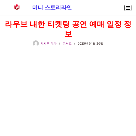
미니 스토리라인
콘
라우브 내한 티켓팅 공연 예매 일정 정
텐
보
츠
로
김지훈 작가
콘서트
2025년 04월 20일
건
너
뛰
기