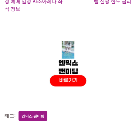
정 예매 일정 KBS아레나 좌
법 신용 한도 금리
석 정보
태그:
엔믹스 팬미팅