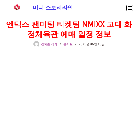
미니 스토리라인
콘
엔믹스 팬미팅 티켓팅 NMIXX 고대 화
텐
정체육관 예매 일정 정보
츠
로
김지훈 작가
콘서트
2025년 06월 08일
건
너
뛰
기