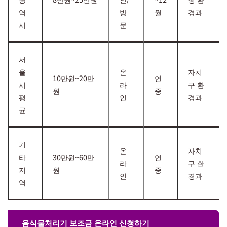
역
방
월
경과
시
문
서
울
온
자치
10만원~20만
연
시
라
구 환
원
중
평
인
경과
균
기
온
자치
타
30만원~60만
연
라
구 환
지
원
중
인
경과
역
음식물처리기 보조금 온라인 신청하기