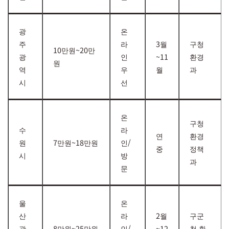
광
온
주
라
3월
구청
10만원~20만
광
인
~11
환경
원
역
우
월
과
시
선
온
구청
수
라
연
환경
원
7만원~18만원
인/
중
정책
시
방
과
문
울
온
산
라
2월
구군
광
8만원~25만원
인/
~12
청 환