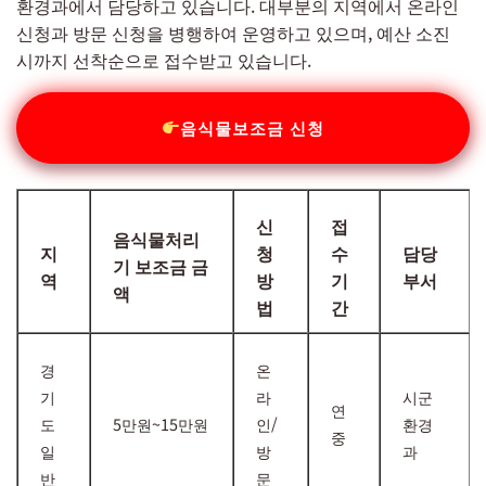
환경과에서 담당하고 있습니다. 대부분의 지역에서 온라인
신청과 방문 신청을 병행하여 운영하고 있으며, 예산 소진
시까지 선착순으로 접수받고 있습니다.
음식물보조금 신청
신
접
음식물처리
지
청
수
담당
기 보조금 금
역
방
기
부서
액
법
간
경
온
기
라
시군
연
도
5만원~15만원
인/
환경
중
일
방
과
반
문