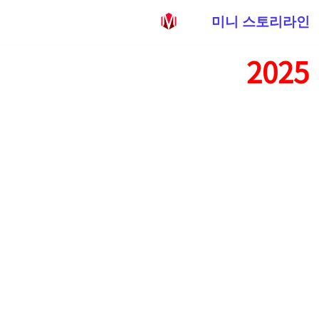
미니 스토리라인
콘
202
텐
츠
로
건
너
뛰
기