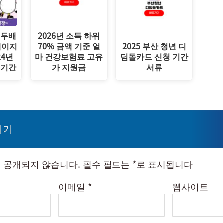
쁨두배
2026년 소득 하위
페이지
70% 금액 기준 얼
2025 부산 청년 디
24년
마 건강보험료 고유
딤돌카드 신청 기간
집기간
가 지원금
서류
기기
 공개되지 않습니다.
필수 필드는
*
로 표시됩니다
이메일
*
웹사이트