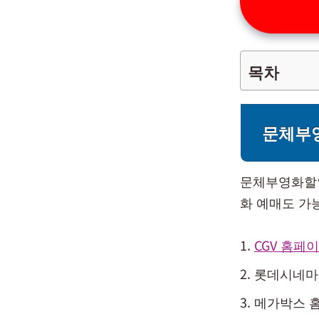
목차
문체부
문체부영화할인
화 예매도 가
CGV 홈페
롯데시네마 
메가박스 