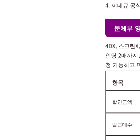
씨네큐 공
문체부 영
4DX, 스크린
인당 2매까지
청 가능하고 
항목
할인금액
발급매수