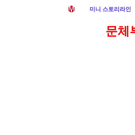
미니 스토리라인
콘
문체
텐
츠
로
건
너
뛰
기