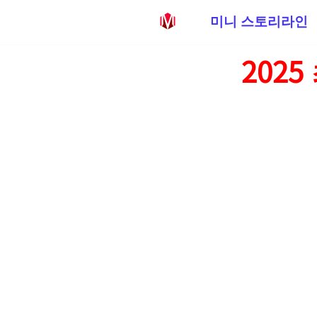
미니 스토리라인
콘
202
텐
츠
로
건
너
뛰
기