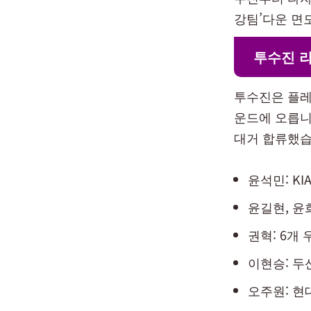
강팀’다운 면
투수진 
투수진은 플레
운드에 오릅니
대거 합류했습
윤석민: KI
윤길현, 윤
권혁: 6개
이현승: 두
오주원: 현