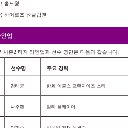
그 홀드왕
움 히어로즈 원클럽맨
라인업
구 시즌2 타자 라인업과 선수 명단은 다음과 같습니다.
선수명
주요 경력
김태균
한화 이글스 프랜차이즈 스타
나주환
멀티 플레이어
이학주
비운의 천재 유격수