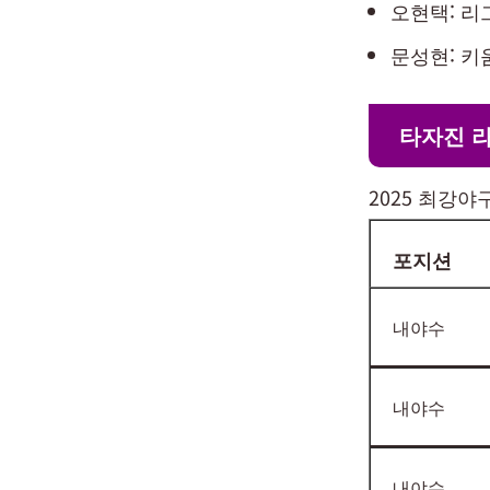
오현택: 리
문성현: 키
타자진 
2025 최강야
포지션
내야수
내야수
내야수