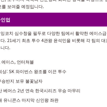
모를 보여줄 예정입니다.
라인업
잉코치 심수창을 필두로 다양한 팀에서 활약한 에이스급
다. 21세기 최초 투수 4관왕 윤석민을 비롯해 각 팀의 
니다.
A 에이스, 언터쳐블
희상: SK 와이번스 왕조를 이끈 투수
 우승반지 보유 불꽃남자
산 베어스 2년 연속 한국시리즈 우승 마무리
대 유니콘스 마지막 신인왕 좌완