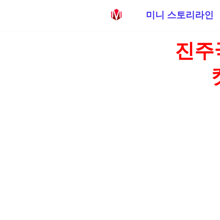
미니 스토리라인
콘
진주
텐
츠
로
건
너
뛰
기