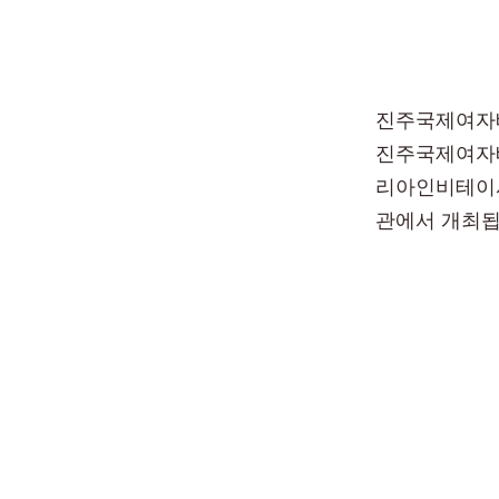
진주국제여자배
진주국제여자배
리아인비테이셔
관에서 개최됩