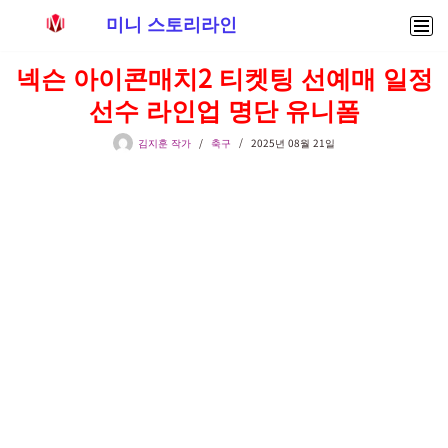
미니 스토리라인
콘
넥슨 아이콘매치2 티켓팅 선예매 일정
텐
선수 라인업 명단 유니폼
츠
로
김지훈 작가
축구
2025년 08월 21일
건
너
뛰
기