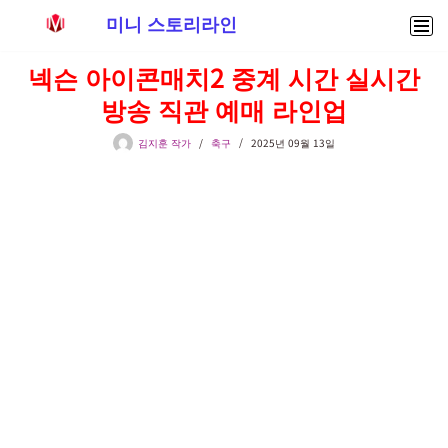
미니 스토리라인
콘
넥슨 아이콘매치2 중계 시간 실시간
텐
방송 직관 예매 라인업
츠
로
김지훈 작가
축구
2025년 09월 13일
건
너
뛰
기