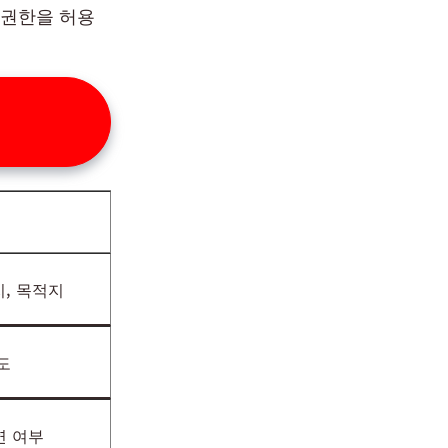
 권한을 허용
지, 목적지
도
연 여부