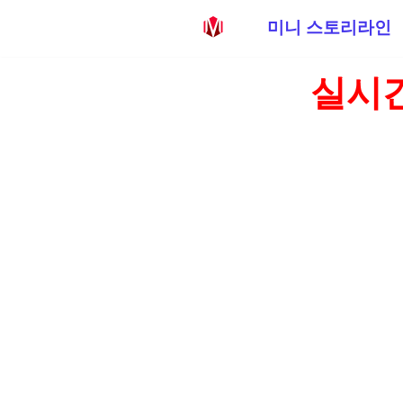
미니 스토리라인
콘
실시간
텐
츠
로
건
너
뛰
기