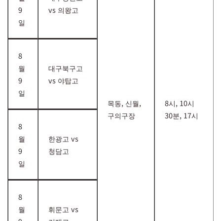
9
vs 의왕고
일
8
월
대구북구고
9
vs 야탑고
일
목동, 신월,
8시, 10시
구의구장
30분, 17시
8
월
한광고 vs
9
청담고
일
8
월
휘문고 vs