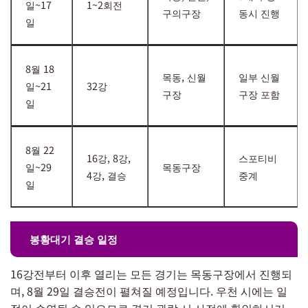
일~17
1~2회전
구의구장
동시 진행
일
8월 18
목동, 신월
일부 신월
일~21
32강
구장
구장 포함
일
8월 22
16강, 8강,
스포티비
일~29
목동구장
4강, 결승
중계
일
봉황대기 결승 일정
16강전부터 이후 열리는 모든 경기는 목동구장에서 진행되
며, 8월 29일 결승전이 펼쳐질 예정입니다. 우천 시에는 일
정이 순연될 수 있으므로 경기 관람 시 사전에 확인하시기