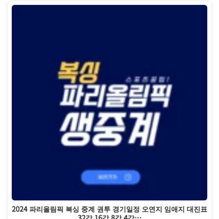
2024 파리올림픽 복싱 중계 권투 경기일정 오연지 임애지 대진표
32강 16강 8강 4강…