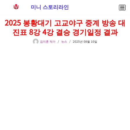
미니 스토리라인
콘
2025 봉황대기 고교야구 중계 방송 대
텐
진표 8강 4강 결승 경기일정 결과
츠
로
김지훈 작가
뉴스
2025년 08월 10일
건
너
뛰
기