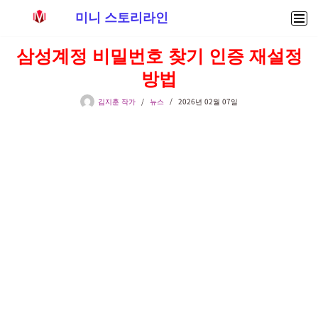
미니 스토리라인
콘
삼성계정 비밀번호 찾기 인증 재설정
텐
방법
츠
로
김지훈 작가
뉴스
2026년 02월 07일
건
너
뛰
기