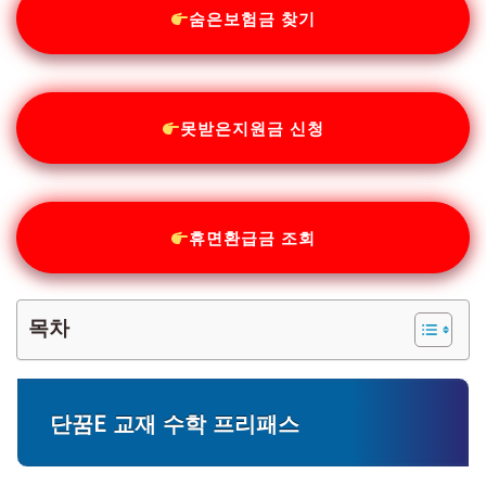
숨은보험금 찾기
못받은지원금 신청
휴면환급금 조회
목차
단꿈E 교재 수학 프리패스