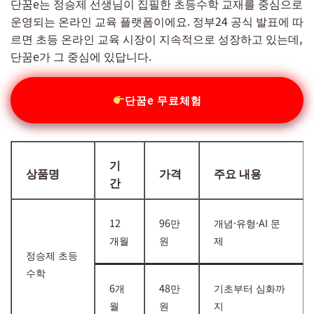
단꿈e는 정승제 선생님이 집필한 초등수학 교재를 중심으로
운영되는 온라인 교육 플랫폼이에요. 정부24 공식 발표에 따
르면 초등 온라인 교육 시장이 지속적으로 성장하고 있는데,
단꿈e가 그 중심에 있답니다.
단꿈e 무료체험
기
상품명
가격
주요 내용
간
12
96만
개념·유형·AI 문
개월
원
제
정승제 초등
수학
6개
48만
기초부터 심화까
월
원
지