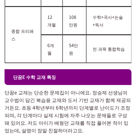
12
108
수학+국사+논술
개월
만원
+독서
종합 프리패
스
6개
54만
전 과목 통합학습
월
원
단꿈E 수학 교재 특징
단꿈e 교재는 단순한 문제집이 아니에요. 정승제 선생님의
교수법이 담긴 복습용 교재와 도서 기반 교재가 함께 제공되
거든요. 초등 4학년부터 6학년까지 단계별로 난이도가 조정
되며, 각 단계마다 실제 시험에 자주 나오는 문제들로 구성
돼 있어요. 저도 아이가 배웠던 교재를 직접 풀어본 적이 있
었는데, 설명이 정말 친절하더라고요.