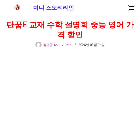
미니 스토리라인
콘
단꿈E 교재 수학 설명회 중등 영어 가
텐
격 할인
츠
로
김지훈 작가
뉴스
2026년 03월 04일
건
너
뛰
기