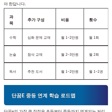
야 한답니다.
과
추가 구성
비용
횟수
목
수학
심화 문제 교재
월 1~2만원
월 1회
논술
첨삭 교재
월 2~3만원
월 2회
독서
추천 도서
월 1~2만원
월 1~2권
단꿈E 중등 연계 학습 로드맵
단꿈e의 가장 큰 장점은 초등부터 중등까지 연계되는 커리