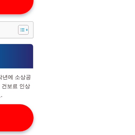
작년에 소상공
 건보료 인상
.