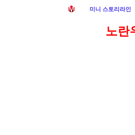
미니 스토리라인
콘
노란
텐
츠
로
건
너
뛰
기