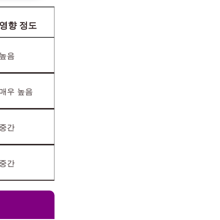
영향 정도
높음
매우 높음
중간
중간