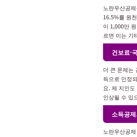
노란우산공제를
16.5%를 
이 1,000만
르면 이는 기
건보료·
더 큰 문제는
득으로 인정되
요. 제 지인
인상될 수 있
소득공제
노란우산공제 