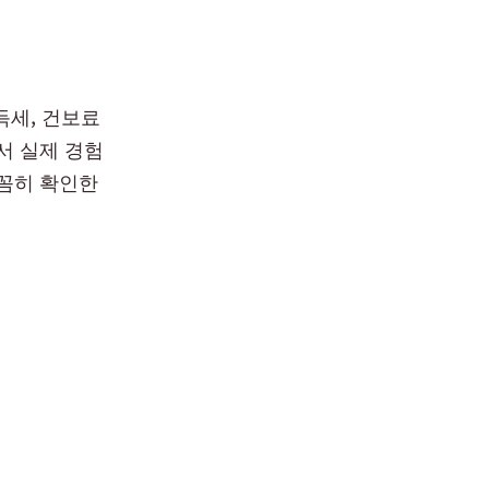
득세, 건보료
서 실제 경험
꼼히 확인한