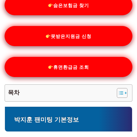
숨은보험금 찾기
못받은지원금 신청
휴면환급금 조회
목차
박지훈 팬미팅 기본정보