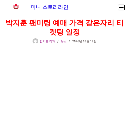
미니 스토리라인
콘
박지훈 팬미팅 예매 가격 같은자리 티
텐
켓팅 일정
츠
로
김지훈 작가
뉴스
2026년 03월 19일
건
너
뛰
기