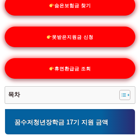
숨은보험금 찾기
못받은지원금 신청
휴면환급금 조회
목차
꿈수저청년장학금 17기 지원 금액