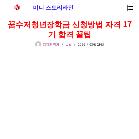
미니 스토리라인
콘
꿈수저청년장학금 신청방법 자격 17
텐
기 합격 꿀팁
츠
로
김지훈 작가
뉴스
2026년 03월 29일
건
너
뛰
기