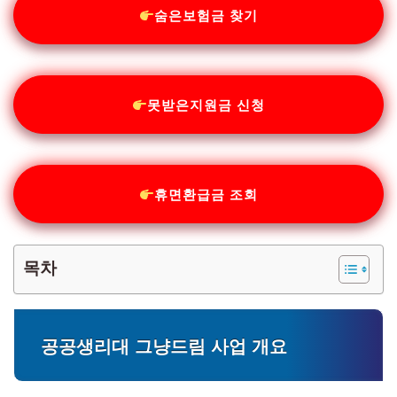
숨은보험금 찾기
못받은지원금 신청
휴면환급금 조회
목차
공공생리대 그냥드림 사업 개요