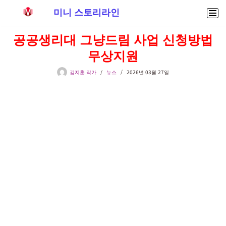
미니 스토리라인
콘
공공생리대 그냥드림 사업 신청방법
텐
무상지원
츠
로
김지훈 작가
뉴스
2026년 03월 27일
건
너
뛰
기