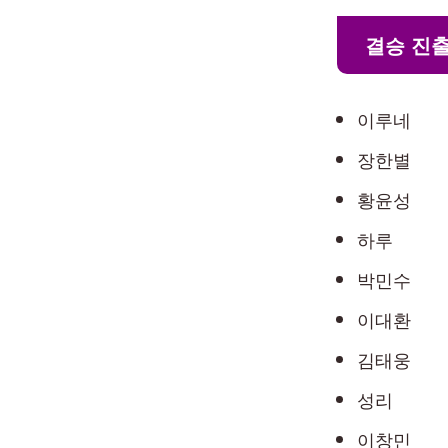
결승 진출
이루네
장한별
황윤성
하루
박민수
이대환
김태웅
성리
이창민