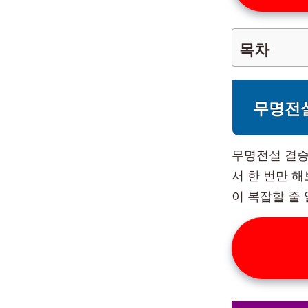
목차
무명전
무명전설 결승
서 한 번만 
이 복잡할 줄