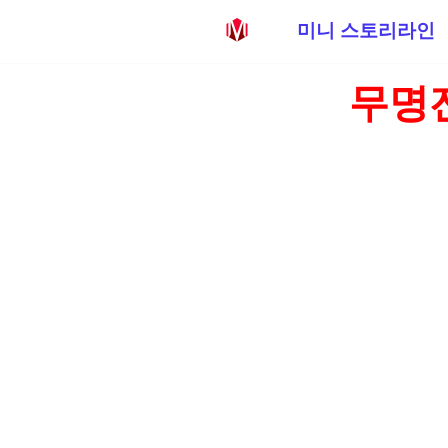
미니 스토리라인
콘
무명전
텐
츠
로
건
너
뛰
기