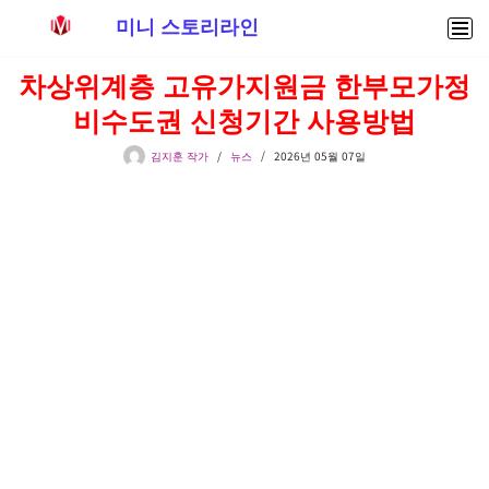
미니 스토리라인
콘
차상위계층 고유가지원금 한부모가정
텐
비수도권 신청기간 사용방법
츠
로
김지훈 작가
뉴스
2026년 05월 07일
건
너
뛰
기