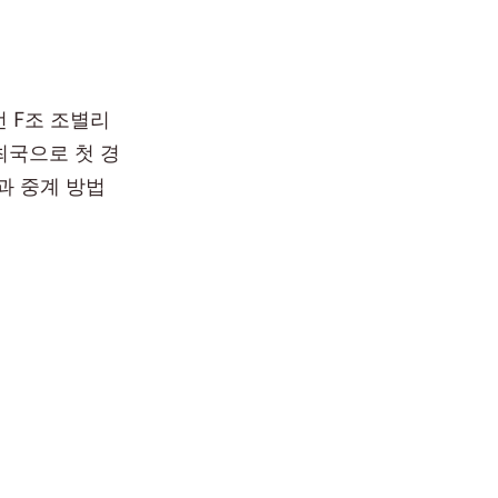
번 F조 조별리
최국으로 첫 경
과 중계 방법