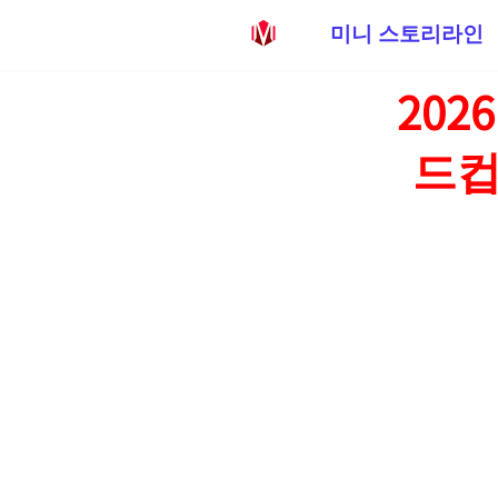
미니 스토리라인
콘
202
텐
츠
드컵
로
건
너
뛰
기