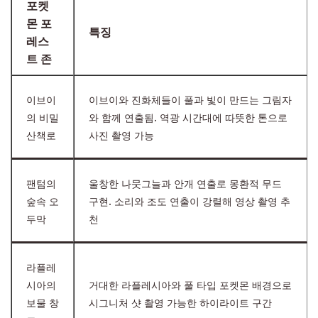
포켓
몬 포
특징
레스
트 존
이브이
이브이와 진화체들이 풀과 빛이 만드는 그림자
의 비밀
와 함께 연출됨. 역광 시간대에 따뜻한 톤으로
산책로
사진 촬영 가능
팬텀의
울창한 나뭇그늘과 안개 연출로 몽환적 무드
숲속 오
구현. 소리와 조도 연출이 강렬해 영상 촬영 추
두막
천
라플레
시아의
거대한 라플레시아와 풀 타입 포켓몬 배경으로
보물 창
시그니처 샷 촬영 가능한 하이라이트 구간