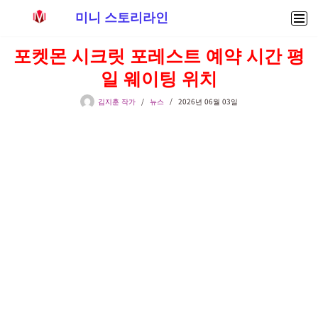
미니 스토리라인
콘
포켓몬 시크릿 포레스트 예약 시간 평
텐
일 웨이팅 위치
츠
로
김지훈 작가
뉴스
2026년 06월 03일
건
너
뛰
기