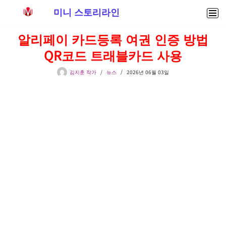
미니 스토리라인
콘
알리페이 카드등록 여권 인증 방법
텐
QR코드 트래블카드 사용
츠
로
김지훈 작가
뉴스
2026년 06월 03일
건
너
뛰
기