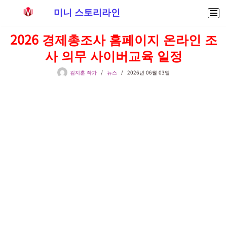
미니 스토리라인
콘
2026 경제총조사 홈페이지 온라인 조
텐
사 의무 사이버교육 일정
츠
로
김지훈 작가
뉴스
2026년 06월 03일
건
너
뛰
기